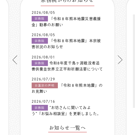
からの
2026/08/05
「令和８年熊本地震災害義援
宗務院
金」勧募のお願い
2026/08/05
「令和８年熊本地震」本宗被
宗務院
害状況のお知らせ
2026/08/01
令和8年度千鳥ヶ淵戦没者追
宗務院
善供養並世界立正平和祈願法要について
2026/07/29
「令和８年熊本地震」の
日蓮宗の声明
お見舞い
2026/07/16
”お坊さんに聞いてみよ
宗務院
う”「お悩み相談室」を更新しました。
お知らせ一覧へ