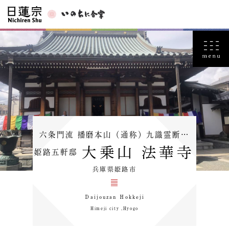
六条門流 播磨本山（通称）九識霊断…
大乗山 法華寺
姫路五軒邸
兵庫県姫路市
Ｄaijouzan Ｈokkeji
Himeji city ,Hyogo