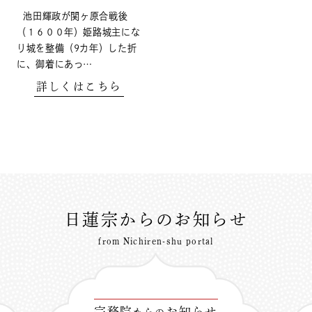
池田輝政が関ヶ原合戦後
（１６００年）姫路城主にな
り城を整備（9カ年）した折
に、御着にあっ…
詳しくはこちら
日蓮宗からのお知らせ
from Nichiren-shu portal
宗務院
お知らせ