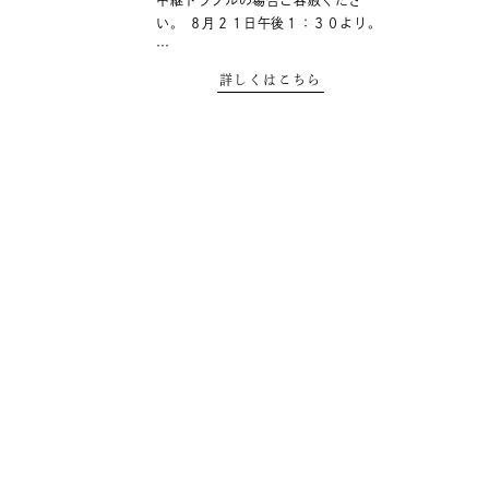
中継トラブルの場合ご容赦くださ
い。 ８月２１日午後１：３０より。
…
詳しくはこちら