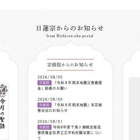
日蓮宗からのお知らせ
from Nichiren-shu portal
宗務院
お知らせ
からの
2026/08/05
「令和８年熊本地震災害義援
宗務院
金」勧募のお願い
2026/08/05
「令和８年熊本地震」本宗被
宗務院
害状況のお知らせ
2026/08/01
令和8年度千鳥ヶ淵戦没者追
宗務院
善供養並世界立正平和祈願法要につい
て