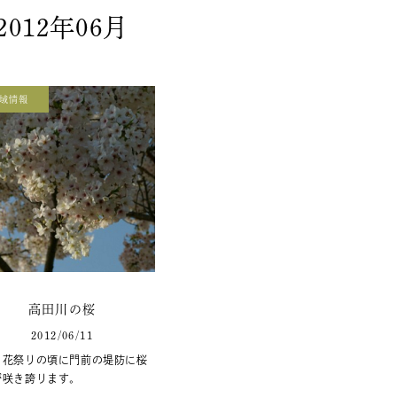
2012年06月
域情報
高田川の桜
2012/06/11
花祭りの頃に門前の堤防に桜
が咲き誇ります。