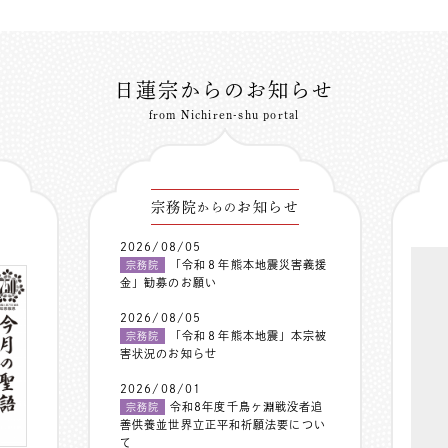
日蓮宗からのお知らせ
from Nichiren-shu portal
宗務院
お知らせ
からの
2026/08/05
「令和８年熊本地震災害義援
宗務院
金」勧募のお願い
2026/08/05
「令和８年熊本地震」本宗被
宗務院
害状況のお知らせ
2026/08/01
令和8年度千鳥ヶ淵戦没者追
宗務院
善供養並世界立正平和祈願法要につい
て