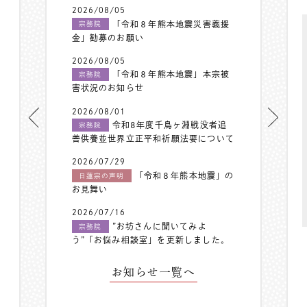
2026/08/05
「令和８年熊本地震災害義援
宗務院
金」勧募のお願い
2026/08/05
「令和８年熊本地震」本宗被
宗務院
害状況のお知らせ
2026/08/01
令和8年度千鳥ヶ淵戦没者追
宗務院
善供養並世界立正平和祈願法要について
2026/07/29
「令和８年熊本地震」の
日蓮宗の声明
お見舞い
2026/07/16
”お坊さんに聞いてみよ
宗務院
う”「お悩み相談室」を更新しました。
お知らせ一覧へ