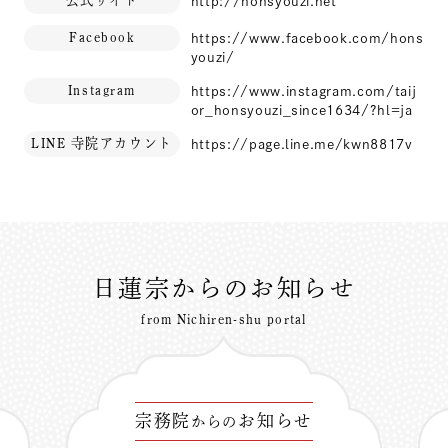
公式サイト
http://honsyouzi.net
Facebook
https://www.facebook.com/hons
youzi/
Instagram
https://www.instagram.com/taij
or_honsyouzi_since1634/?hl=ja
LINE 寺院アカウント
https://page.line.me/kwn8817v
日蓮宗からのお知らせ
from Nichiren-shu portal
宗務院
お知らせ
からの