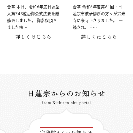
合掌 本日、令和6年度日蓮聖
合掌 令和6年度第61回・日
人第743遠忌御会式法要を厳
蓮宗布教研修所の方々が宗寿
修致しました。 御参詣頂き
寺に来寺下さりました。 一
ました檀…
読され、自…
詳しくはこちら
詳しくはこちら
日蓮宗からのお知らせ
from Nichiren-shu portal
宗務院
お知らせ