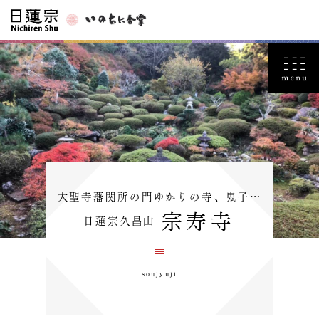
大聖寺藩関所の門ゆかりの寺、鬼子…
宗寿寺
日蓮宗久昌山
soujyuji