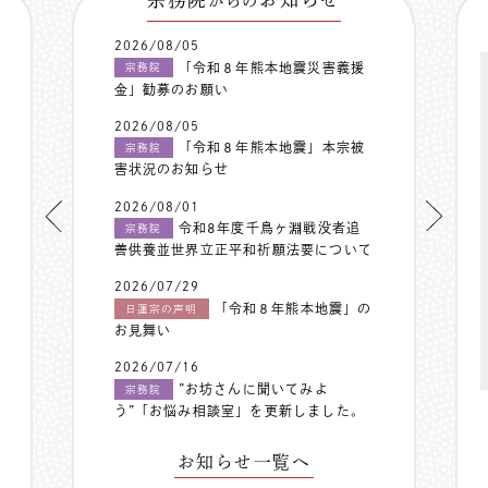
からの
2026/08/05
「令和８年熊本地震災害義援
宗務院
金」勧募のお願い
2026/08/05
「令和８年熊本地震」本宗被
宗務院
害状況のお知らせ
2026/08/01
令和8年度千鳥ヶ淵戦没者追
宗務院
善供養並世界立正平和祈願法要について
2026/07/29
「令和８年熊本地震」の
日蓮宗の声明
お見舞い
2026/07/16
”お坊さんに聞いてみよ
宗務院
う”「お悩み相談室」を更新しました。
お知らせ一覧へ