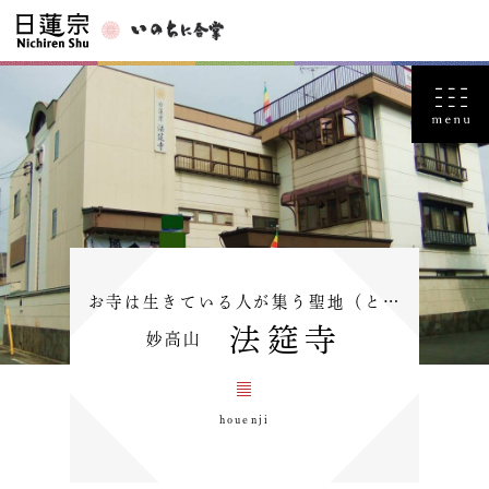
お寺は生きている人が集う聖地（と…
法筵寺
妙高山
houenji