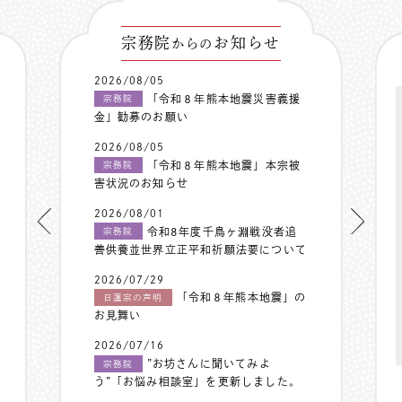
宗務院
お知らせ
からの
2026/08/05
「令和８年熊本地震災害義援
宗務院
金」勧募のお願い
2026/08/05
「令和８年熊本地震」本宗被
宗務院
害状況のお知らせ
2026/08/01
令和8年度千鳥ヶ淵戦没者追
宗務院
善供養並世界立正平和祈願法要について
2026/07/29
「令和８年熊本地震」の
日蓮宗の声明
お見舞い
2026/07/16
”お坊さんに聞いてみよ
宗務院
う”「お悩み相談室」を更新しました。