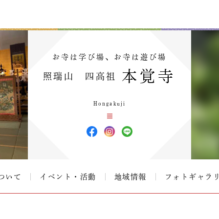
お寺は学び場、お寺は遊び場
本覚寺
照瑞山 四高祖
Hongakuji
ついて
イベント・活動
地域情報
フォトギャラ