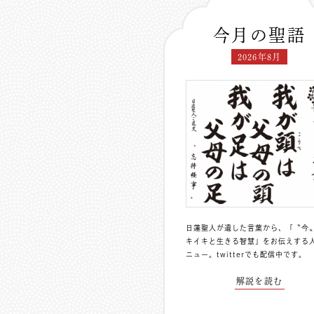
今月の聖語
2026年8月
日蓮聖人が遺した言葉から、「〝今
キイキと生きる智慧」をお伝えする
ニュー。
twitterでも配信中
です。
解説を読む