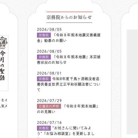
宗務院
お知らせ
からの
2026/08/05
「令和８年熊本地震災害義援
宗務院
金」勧募のお願い
2026/08/05
「令和８年熊本地震」本宗被
宗務院
害状況のお知らせ
2026/08/01
令和8年度千鳥ヶ淵戦没者追
宗務院
善供養並世界立正平和祈願法要につい
て
〟をイ
2026/07/29
人気メ
「令和８年熊本地震」
日蓮宗の声明
のお見舞い
2026/07/16
”お坊さんに聞いてみよ
宗務院
う”「お悩み相談室」を更新しまし