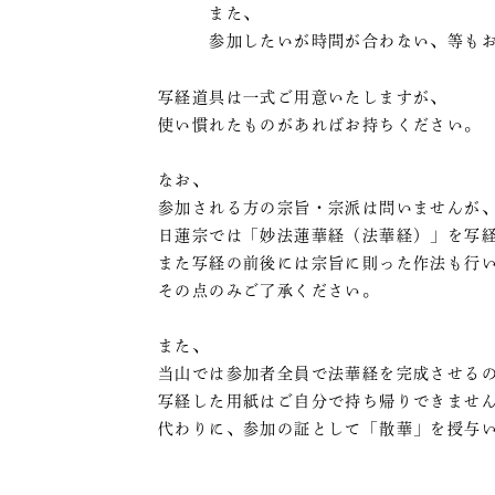
また、
参加したいが時間が合わない、等もお
写経道具は一式ご用意いたしますが、
使い慣れたものがあればお持ちください。
なお、
参加される方の宗旨・宗派は問いませんが
日蓮宗では「妙法蓮華経（法華経）」を写
また写経の前後には宗旨に則った作法も行
その点のみご了承ください。
また、
当山では参加者全員で法華経を完成させる
写経した用紙はご自分で持ち帰りできませ
代わりに、参加の証として「散華」を授与