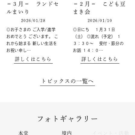
＝３月＝ ランドセ
＝２月＝ こども豆
ルまいり
まき会
2026/01/28
2026/01/10
◎お子さまの ご入学/進学
◎日にち １月３１日
おめでとう ございます。 こ
（土） ◎流れ（予定） １
れから始まる 新しい生活を
３：３０～ 受付・節分の
お祝い申し…
お話 １４：０…
詳しくはこちら
詳しくはこちら
トピックスの一覧へ
フォトギャラリー
本堂
境内
イベント・活動