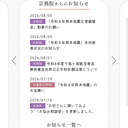
宗務院
お知らせ
からの
2026/08/05
「令和８年熊本地震災害義援
宗務院
金」勧募のお願い
2026/08/05
「令和８年熊本地震」本宗被
宗務院
害状況のお知らせ
2026/08/01
令和8年度千鳥ヶ淵戦没者追
宗務院
善供養並世界立正平和祈願法要について
2026/07/29
「令和８年熊本地震」の
日蓮宗の声明
お見舞い
2026/07/16
”お坊さんに聞いてみよ
宗務院
う”「お悩み相談室」を更新しました。
お知らせ一覧へ