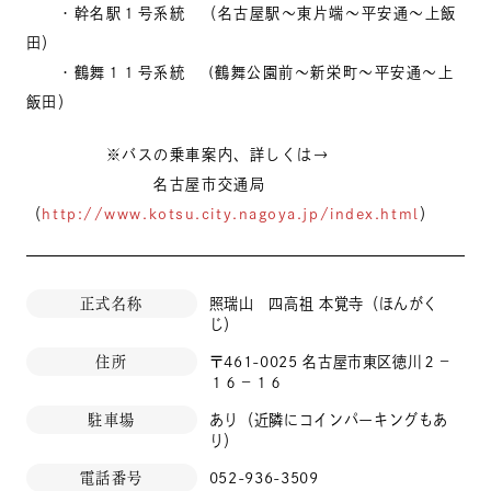
・幹名駅１号系統 （名古屋駅～東片端～平安通～上飯
田）
・鶴舞１１号系統 (鶴舞公園前～新栄町～平安通～上
飯田）
※バスの乗車案内、詳しくは→
名古屋市交通局
（
http://www.kotsu.city.nagoya.jp/index.html
）
正式名称
照瑞山 四高祖 本覚寺（ほんがく
じ）
住所
〒461-0025 名古屋市東区徳川２－
１６－１６
駐車場
あり（近隣にコインパーキングもあ
り）
電話番号
052-936-3509