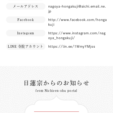
メールアドレス
nagoya-hongakuji@aichi.email.ne.
jp
Facebook
http://www.facebook.com/honga
kuji
Instagram
https://www.instagram.com/nag
oya_hongakuji/
LINE 寺院アカウント
https://lin.ee/1WmyYMjss
日蓮宗からのお知らせ
from Nichiren-shu portal