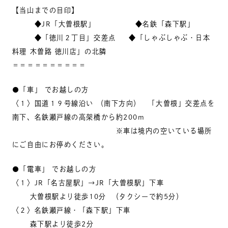
【当山までの目印】
◆JR「大曽根駅」 ◆名鉄「森下駅」
◆「徳川２丁目」交差点 ◆「しゃぶしゃぶ・日本
料理 木曽路 徳川店」の北隣
＝＝＝＝＝＝＝＝＝＝
●「車」 でお越しの方
〈１〉国道１９号線沿い （南下方向） 「大曽根」交差点を
南下、名鉄瀬戸線の高架橋から約200m
※車は境内の空いている場所
にご自由にお停めください。
●「電車」 でお越しの方
〈１〉JR「名古屋駅」→JR「大曽根駅」下車
大曽根駅より徒歩10分 （タクシーで約5分）
〈２〉名鉄瀬戸線・「森下駅」下車
森下駅より徒歩2分