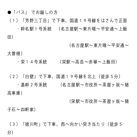
●「バス」 でお越しの方
〈１〉「芳野三丁目」で下車、国道１９号線をはさんで正面
・幹名駅１号系統 （名古屋駅～東片端～平安通～上飯
田）
（名古屋駅～東片端～平安通～
大曽根）
・栄１４号系統 （栄駅～高岳～赤塚～上飯田）
〈２〉「白壁」で下車、国道１９号線を北上（徒歩５分）
・基幹２号系統 （名古屋駅～市役所～茶屋ヶ坂～猪
高車庫）
（栄駅～市役所～茶屋ヶ坂～猪
子石～四軒家）
〈３〉「徳川町」で下車、西へ向かい突き当たり（徒歩５
分）