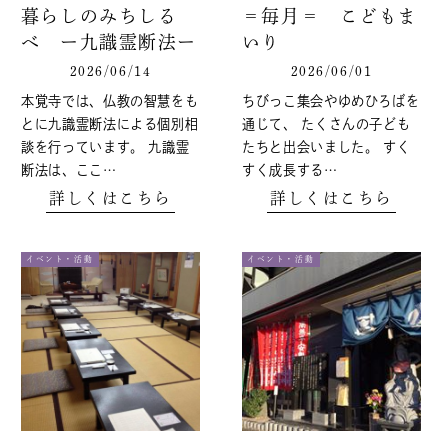
暮らしのみちしる
＝毎月＝ こどもま
べ ー九識霊断法ー
いり
2026/06/14
2026/06/01
本覚寺では、仏教の智慧をも
ちびっこ集会やゆめひろばを
とに九識霊断法による個別相
通じて、 たくさんの子ども
談を行っています。 九識霊
たちと出会いました。 すく
断法は、ここ…
すく成長する…
詳しくはこちら
詳しくはこちら
イベント・活動
イベント・活動