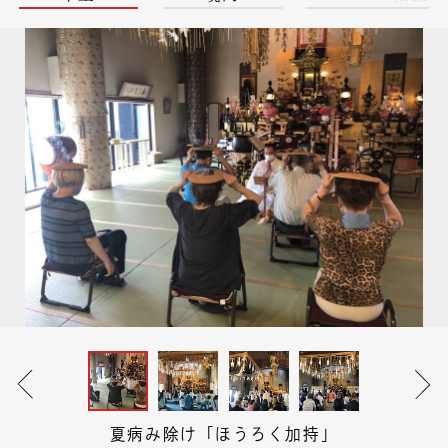
夏病み除け「ほうろく加持」