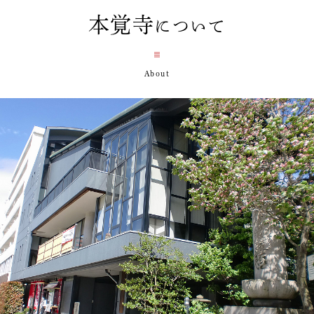
本覚寺
について