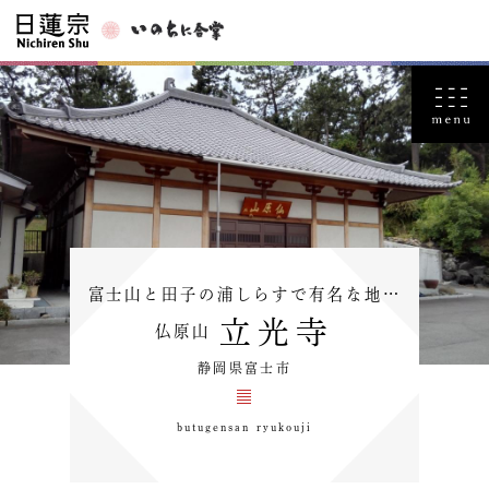
富士山と田子の浦しらすで有名な地…
立光寺
仏原山
静岡県富士市
butugensan ryukouji