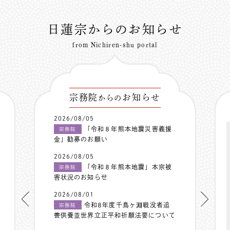
日蓮宗からのお知らせ
from Nichiren-shu portal
宗務院
お知らせ
からの
2026/08/05
「令和８年熊本地震災害義援
宗務院
金」勧募のお願い
2026/08/05
「令和８年熊本地震」本宗被
宗務院
害状況のお知らせ
2026/08/01
令和8年度千鳥ヶ淵戦没者追
宗務院
善供養並世界立正平和祈願法要について