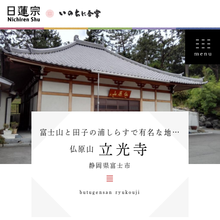
富士山と田子の浦しらすで有名な地…
立光寺
仏原山
静岡県富士市
butugensan ryukouji