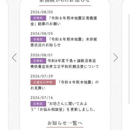
からの
2026/08/05
「令和８年熊本地震災害義援
宗務院
金」勧募のお願い
2026/08/05
「令和８年熊本地震」本宗被
宗務院
害状況のお知らせ
2026/08/01
令和8年度千鳥ヶ淵戦没者追
宗務院
善供養並世界立正平和祈願法要について
2026/07/29
「令和８年熊本地震」の
日蓮宗の声明
お見舞い
2026/07/16
”お坊さんに聞いてみよ
宗務院
う”「お悩み相談室」を更新しました。
お知らせ一覧へ