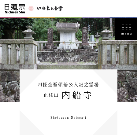
四條金吾頼基公入寂之霊場
内船寺
正住山
Shojyuzan Naisenji