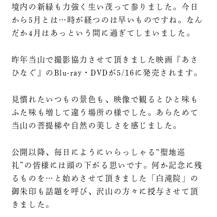
境内の新緑も力強く生い茂って参りました。今日
から5月とは…時が経つのは早いものですね。なん
だか4月はあっという間に過ぎてしまいました。
昨年当山で撮影協力させて頂きました映画『あさ
ひなぐ』のBlu-ray・DVDが5/16に発売されます。
見慣れたいつもの景色も、映像で観るとひと味も
ふた味も増して違う場所の様でした。あらためて
当山の菩提梯や自然の美しさを感じました。
公開以降、毎日にようにいらっしゃる“聖地巡
礼”の皆様には頭の下がる思いです。何か記念に残
るものを…と始めさせて頂きました「白滝院」の
御朱印も話題を呼び、沢山の方々に授与させて頂
きました。