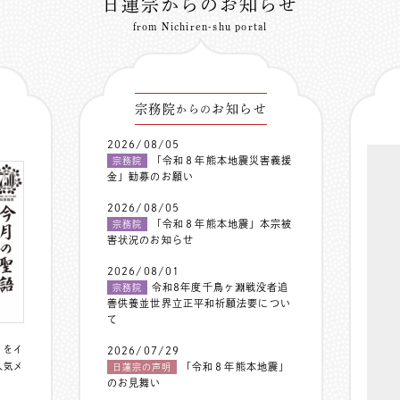
日蓮宗からのお知らせ
from Nichiren-shu portal
宗務院
お知らせ
からの
2026/08/05
「令和８年熊本地震災害義援
宗務院
金」勧募のお願い
2026/08/05
「令和８年熊本地震」本宗被
宗務院
害状況のお知らせ
2026/08/01
令和8年度千鳥ヶ淵戦没者追
宗務院
善供養並世界立正平和祈願法要につい
て
〟をイ
2026/07/29
人気メ
「令和８年熊本地震」
日蓮宗の声明
のお見舞い