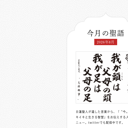
今月の聖語
2026年8月
日蓮聖人が遺した言葉から、「〝今
キイキと生きる智慧」をお伝えする
ニュー。
twitterでも配信中
です。