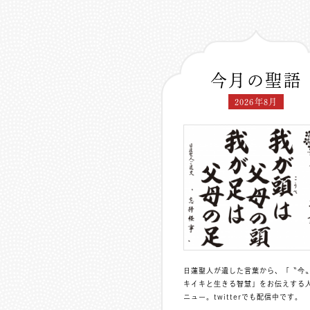
今月の聖語
2026年8月
日蓮聖人が遺した言葉から、「〝今
キイキと生きる智慧」をお伝えする
ニュー。
twitterでも配信中
です。