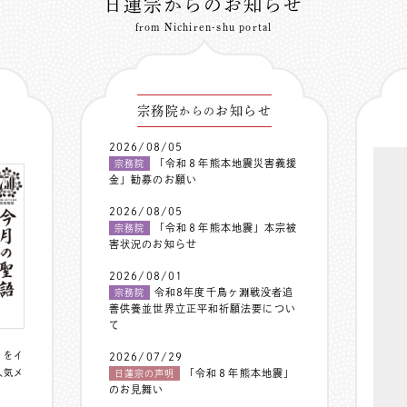
日蓮宗からのお知らせ
from Nichiren-shu portal
宗務院
お知らせ
からの
2026/08/05
「令和８年熊本地震災害義援
宗務院
金」勧募のお願い
2026/08/05
「令和８年熊本地震」本宗被
宗務院
害状況のお知らせ
2026/08/01
令和8年度千鳥ヶ淵戦没者追
宗務院
善供養並世界立正平和祈願法要につい
て
〟をイ
2026/07/29
人気メ
「令和８年熊本地震」
日蓮宗の声明
のお見舞い