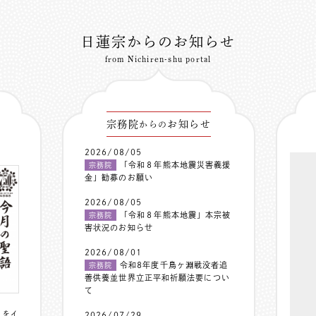
日蓮宗からのお知らせ
from Nichiren-shu portal
宗務院
お知らせ
からの
2026/08/05
「令和８年熊本地震災害義援
宗務院
金」勧募のお願い
2026/08/05
「令和８年熊本地震」本宗被
宗務院
害状況のお知らせ
2026/08/01
令和8年度千鳥ヶ淵戦没者追
宗務院
善供養並世界立正平和祈願法要につい
て
〟をイ
2026/07/29