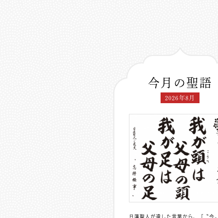
今月の聖語
2026年8月
日蓮聖人が遺した言葉から、「〝今