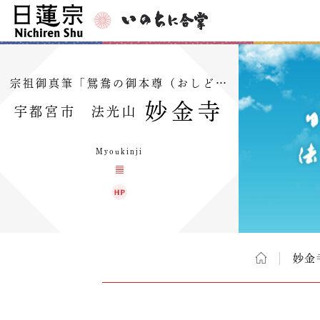
宗祖御真筆「鴛鴦の御本尊（おしど…
妙金寺
宇都宮市 法光山
Myoukinji
妙金