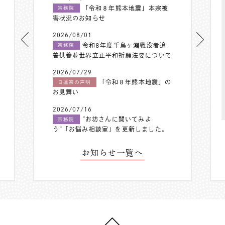
「令和８年熊本地震」本宗被
宗務院
害状況のお知らせ
2026/08/01
令和8年度千鳥ヶ淵戦没者追
宗務院
善供養並世界立正平和祈願法要について
2026/07/29
「令和８年熊本地震」の
日蓮宗の声明
お見舞い
2026/07/16
”お坊さんに聞いてみよ
宗務院
う”「お悩み相談室」を更新しました。
お知らせ一覧へ