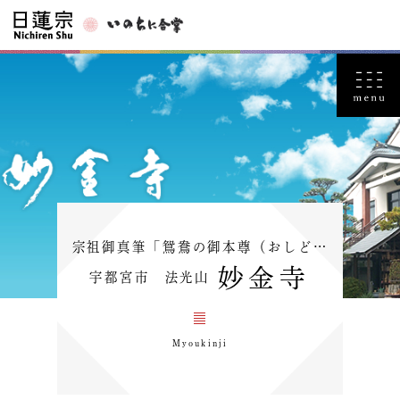
宗祖御真筆「鴛鴦の御本尊（おしど…
妙金寺
宇都宮市 法光山
Myoukinji