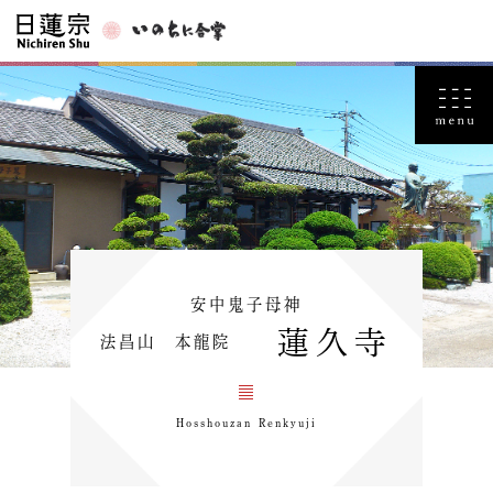
安中鬼子母神
蓮久寺
法昌山 本龍院
Hosshouzan Renkyuji