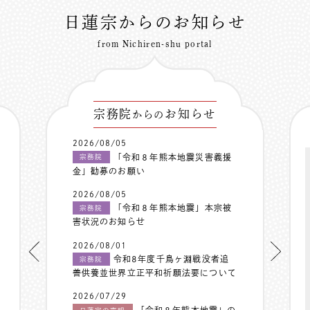
日蓮宗からのお知らせ
from Nichiren-shu portal
宗務院
お知らせ
からの
2026/08/05
「令和８年熊本地震災害義援
宗務院
金」勧募のお願い
2026/08/05
「令和８年熊本地震」本宗被
宗務院
害状況のお知らせ
2026/08/01
令和8年度千鳥ヶ淵戦没者追
宗務院
善供養並世界立正平和祈願法要について
2026/07/29