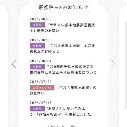
宗務院
お知らせ
からの
2026/08/05
「令和８年熊本地震災害義援
宗務院
金」勧募のお願い
2026/08/05
「令和８年熊本地震」本宗被
宗務院
害状況のお知らせ
2026/08/01
令和8年度千鳥ヶ淵戦没者追
宗務院
善供養並世界立正平和祈願法要について
2026/07/29
「令和８年熊本地震」の
日蓮宗の声明
お見舞い
2026/07/16
”お坊さんに聞いてみよ
宗務院
う”「お悩み相談室」を更新しました。