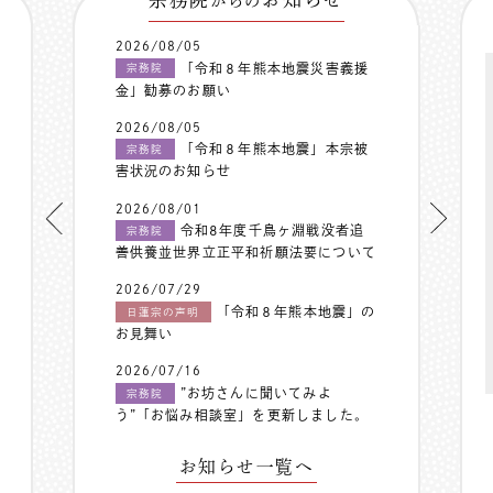
からの
2026/08/05
「令和８年熊本地震災害義援
宗務院
金」勧募のお願い
2026/08/05
「令和８年熊本地震」本宗被
宗務院
害状況のお知らせ
2026/08/01
令和8年度千鳥ヶ淵戦没者追
宗務院
善供養並世界立正平和祈願法要について
2026/07/29
「令和８年熊本地震」の
日蓮宗の声明
お見舞い
2026/07/16
”お坊さんに聞いてみよ
宗務院
う”「お悩み相談室」を更新しました。
お知らせ一覧へ