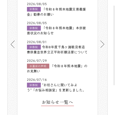
2026/08/05
「令和８年熊本地震災害義援
宗務院
金」勧募のお願い
2026/08/05
「令和８年熊本地震」本宗被
宗務院
害状況のお知らせ
2026/08/01
令和8年度千鳥ヶ淵戦没者追
宗務院
善供養並世界立正平和祈願法要について
2026/07/29
「令和８年熊本地震」の
日蓮宗の声明
お見舞い
2026/07/16
”お坊さんに聞いてみよ
宗務院
う”「お悩み相談室」を更新しました。
お知らせ一覧へ