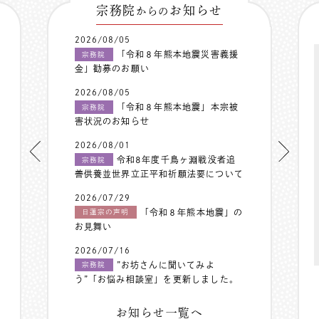
宗務院
お知らせ
からの
2026/08/05
「令和８年熊本地震災害義援
宗務院
金」勧募のお願い
2026/08/05
「令和８年熊本地震」本宗被
宗務院
害状況のお知らせ
2026/08/01
令和8年度千鳥ヶ淵戦没者追
宗務院
善供養並世界立正平和祈願法要について
2026/07/29
「令和８年熊本地震」の
日蓮宗の声明
お見舞い
2026/07/16
”お坊さんに聞いてみよ
宗務院
う”「お悩み相談室」を更新しました。
お知らせ一覧へ