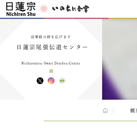
法華経の絆を広げます
日蓮宗尾張伝道センター
Nichirensyu Owari Dendou-Center
概