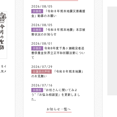
2026/08/05
「令和８年熊本地震災害義援
宗務院
金」勧募のお願い
2026/08/05
「令和８年熊本地震」本宗被
宗務院
害状況のお知らせ
2026/08/01
令和8年度千鳥ヶ淵戦没者追
宗務院
善供養並世界立正平和祈願法要につい
て
〟をイ
2026/07/29
人気メ
「令和８年熊本地震」
日蓮宗の声明
のお見舞い
2026/07/16
”お坊さんに聞いてみよ
宗務院
う”「お悩み相談室」を更新しまし
た。
お知らせ一覧へ