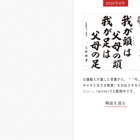
2026年8月
日蓮聖人が遺した言葉から、「〝今
キイキと生きる智慧」をお伝えする
ニュー。
twitterでも配信中
です。
解説を読む