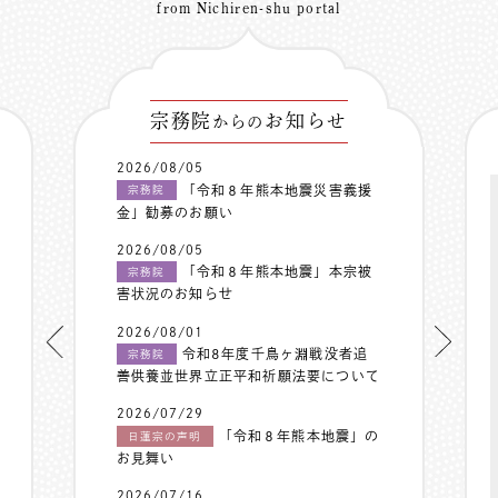
from Nichiren-shu portal
宗務院
お知らせ
からの
2026/08/05
「令和８年熊本地震災害義援
宗務院
金」勧募のお願い
2026/08/05
「令和８年熊本地震」本宗被
宗務院
害状況のお知らせ
2026/08/01
令和8年度千鳥ヶ淵戦没者追
宗務院
善供養並世界立正平和祈願法要について
2026/07/29
「令和８年熊本地震」の
日蓮宗の声明
お見舞い
2026/07/16