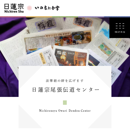
法華経の絆を広げます
日蓮宗尾張伝道センター
Nichirensyu Owari Dendou-Center