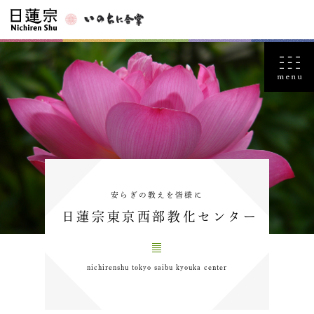
安らぎの教えを皆様に
日蓮宗東京西部教化センター
nichirenshu tokyo saibu kyouka center