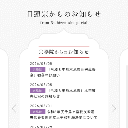
日蓮宗からのお知らせ
from Nichiren-shu portal
宗務院
お知らせ
からの
2026/08/05
「令和８年熊本地震災害義援
宗務院
金」勧募のお願い
2026/08/05
「令和８年熊本地震」本宗被
宗務院
害状況のお知らせ
2026/08/01
令和8年度千鳥ヶ淵戦没者追
宗務院
善供養並世界立正平和祈願法要について
2026/07/29