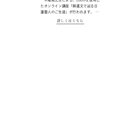
中尾堯先生による、zoomを使用し
たオンライン講座「御遺文で辿る日
蓮聖人のご生涯」が行われます。 …
詳しくはこちら