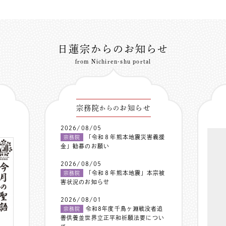
日蓮宗からのお知らせ
from Nichiren-shu portal
宗務院
お知らせ
からの
2026/08/05
「令和８年熊本地震災害義援
宗務院
金」勧募のお願い
2026/08/05
「令和８年熊本地震」本宗被
宗務院
害状況のお知らせ
2026/08/01
令和8年度千鳥ヶ淵戦没者追
宗務院
善供養並世界立正平和祈願法要につい