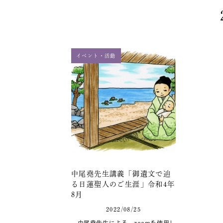
イベント・活動
中尾堯先生講義「御遺文で辿
る日蓮聖人のご生涯」令和4年
8月
2022/08/25