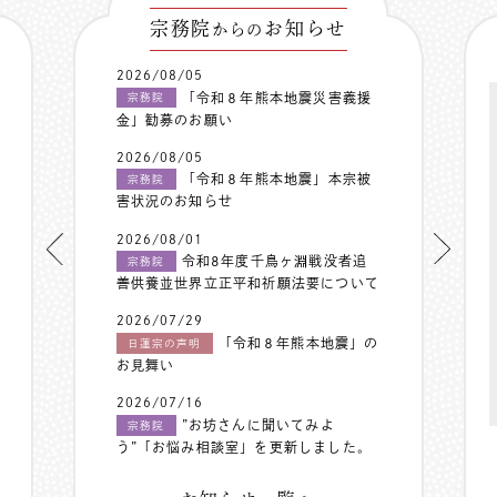
宗務院
お知らせ
からの
2026/08/05
「令和８年熊本地震災害義援
宗務院
金」勧募のお願い
2026/08/05
「令和８年熊本地震」本宗被
宗務院
害状況のお知らせ
2026/08/01
令和8年度千鳥ヶ淵戦没者追
宗務院
善供養並世界立正平和祈願法要について
2026/07/29
「令和８年熊本地震」の
日蓮宗の声明
お見舞い
2026/07/16
”お坊さんに聞いてみよ
宗務院
う”「お悩み相談室」を更新しました。