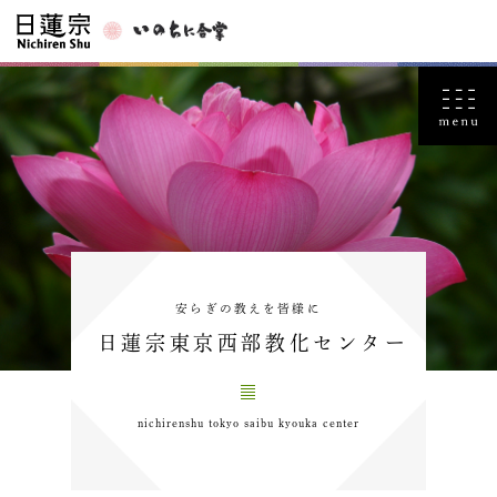
安らぎの教えを皆様に
日蓮宗東京西部教化センター
nichirenshu tokyo saibu kyouka center