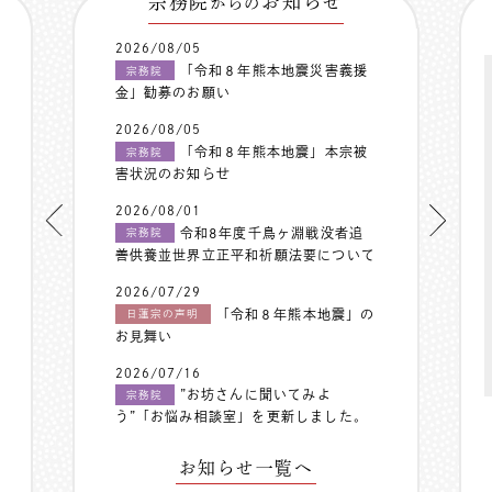
宗務院
お知らせ
からの
2026/08/05
「令和８年熊本地震災害義援
宗務院
金」勧募のお願い
2026/08/05
「令和８年熊本地震」本宗被
宗務院
害状況のお知らせ
2026/08/01
令和8年度千鳥ヶ淵戦没者追
宗務院
善供養並世界立正平和祈願法要について
2026/07/29
「令和８年熊本地震」の
日蓮宗の声明
お見舞い
2026/07/16
”お坊さんに聞いてみよ
宗務院
う”「お悩み相談室」を更新しました。
お知らせ一覧へ