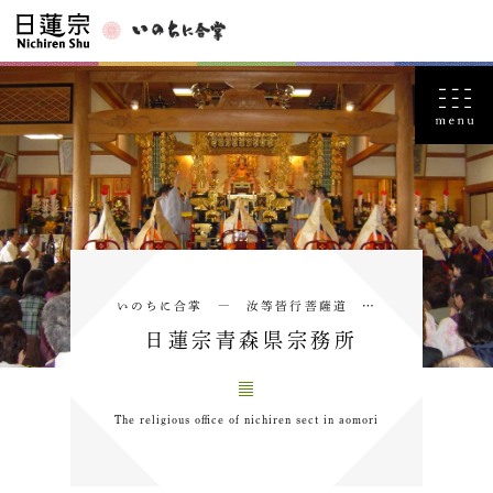
いのちに合掌 ― 汝等皆行菩薩道 …
日蓮宗青森県宗務所
The religious office of nichiren sect in aomori