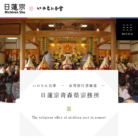
いのちに合掌 ― 汝等皆行菩薩道 …
日蓮宗青森県宗務所
The religious office of nichiren sect in aomori