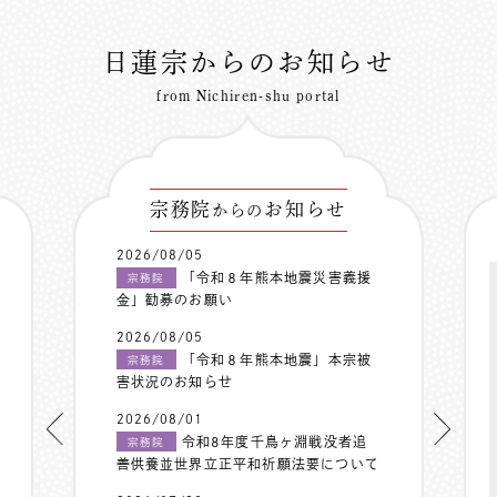
日蓮宗からのお知らせ
from Nichiren-shu portal
宗務院
お知らせ
からの
2026/08/05
「令和８年熊本地震災害義援
宗務院
金」勧募のお願い
2026/08/05
「令和８年熊本地震」本宗被
宗務院
害状況のお知らせ
2026/08/01
令和8年度千鳥ヶ淵戦没者追
宗務院
善供養並世界立正平和祈願法要について