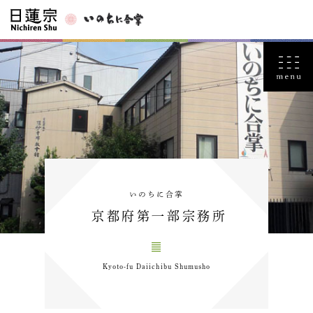
いのちに合掌
京都府第一部宗務所
Kyoto-fu Daiichibu Shumusho