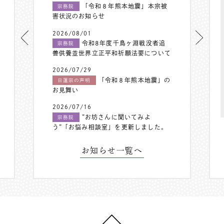
「令和８年熊本地震」本宗被
宗務院
害状況のお知らせ
2026/08/01
令和8年度千鳥ヶ淵戦没者追
宗務院
善供養並世界立正平和祈願法要について
2026/07/29
「令和８年熊本地震」の
日蓮宗の声明
お見舞い
2026/07/16
”お坊さんに聞いてみよ
宗務院
う”「お悩み相談室」を更新しました。
お知らせ一覧へ