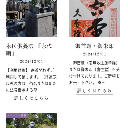
永代供養塔 『永代
御首題・御朱印
廟』
2024/12/01
2024/12/01
御首題（南無妙法蓮華経）
または御朱印（虚空堂）を受
【利用対象】 宗派問わずご
け付けております。ご所望を
利用して頂けます。（日蓮宗
お伝え下さい。 ※…
以外の方は、俗名または新た
に法号授与する形…
詳しくはこちら
詳しくはこちら
イベント・活動