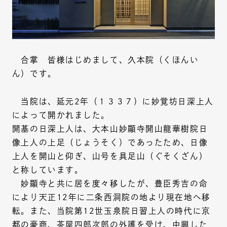
合掌 皆様はじめまして、久本院（くほんい
ん）です。
当院は、延元2年（１３３７）に妙覚坊日深上人
によって開かれました。
開基の日深上人は、大本山妙顯寺開山龍華樹院日
像上人の上足（じょうそく）であったため、日像
上人を開山と仰ぎ、山号を具足山（ぐそくざん）
と称しています。
妙顯寺と共に居を度々移したが、豊臣秀吉の命
により天正12年に二条西洞院の地より現在地へ移
転。また、当院第12世玉泉院日習上人の時代に京
都の豪商、茶屋四郎次郎の外護を受け、中興した