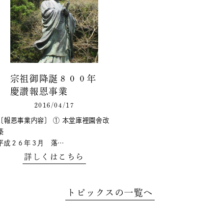
宗祖御降誕８００年
慶讃報恩事業
2016/04/17
〔報恩事業内容〕 ① 本堂庫裡園舎改
築
平成２６年３月 落…
詳しくはこちら
トピックスの一覧へ