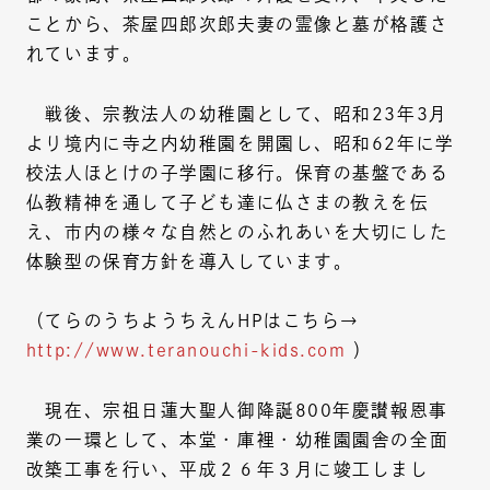
ことから、茶屋四郎次郎夫妻の霊像と墓が格護さ
れています。
戦後、宗教法人の幼稚園として、昭和23年3月
より境内に寺之内幼稚園を開園し、昭和62年に学
校法人ほとけの子学園に移行。保育の基盤である
仏教精神を通して子ども達に仏さまの教えを伝
え、市内の様々な自然とのふれあいを大切にした
体験型の保育方針を導入しています。
（てらのうちようちえんHPはこちら→
http://www.teranouchi-kids.com
）
現在、宗祖日蓮大聖人御降誕800年慶讃報恩事
業の一環として、本堂・庫裡・幼稚園園舎の全面
改築工事を行い、平成２６年３月に竣工しまし