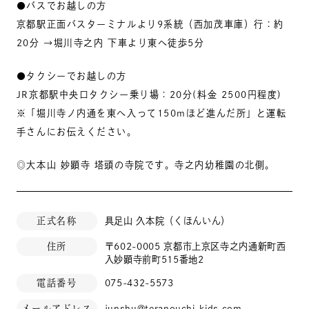
●バスでお越しの方
京都駅正面バスターミナルより9系統（西加茂車庫）行：約
20分 →堀川寺之内 下車より東へ徒歩5分
●タクシーでお越しの方
JR京都駅中央口タクシー乗り場：20分(料金 2500円程度)
※「堀川寺ノ内通を東へ入って150mほど進んだ所」と運転
手さんにお伝えください。
◎大本山 妙顕寺 塔頭の寺院です。寺之内幼稚園の北側。
正式名称
具足山 久本院（くほんいん）
住所
〒602-0005 京都市上京区寺之内通新町西
入妙顕寺前町515番地2
電話番号
075-432-5573
メールアドレス
junshu@teranouchi-kids.com