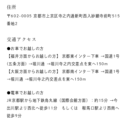
住所
〒602-0005 京都市上京区寺之内通新町西入妙顕寺前町515
番地2
交通アクセス
●お車でお越しの方
【福井方面からお越しの方】 京都東インター下車 →国道1号
(五条方面) →堀川通 →堀川寺之内交差点を東へ150m
【大阪方面からお越しの方】 京都南インタ―下車 →国道1号
→堀川通 →堀川寺之内交差点を東へ150m
●電車でお越しの方
JR京都駅から地下鉄烏丸線（国際会館方面）：約15分 →今
出川駅より西北へ徒歩11分 もしくは 鞍馬口駅より西南へ
徒歩9分