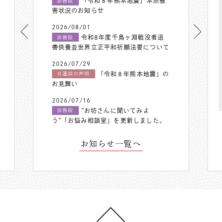
「令和８年熊本地震」本宗被
宗務院
害状況のお知らせ
2026/08/01
令和8年度千鳥ヶ淵戦没者追
宗務院
善供養並世界立正平和祈願法要について
2026/07/29
「令和８年熊本地震」の
日蓮宗の声明
お見舞い
2026/07/16
”お坊さんに聞いてみよ
宗務院
う”「お悩み相談室」を更新しました。
お知らせ一覧へ