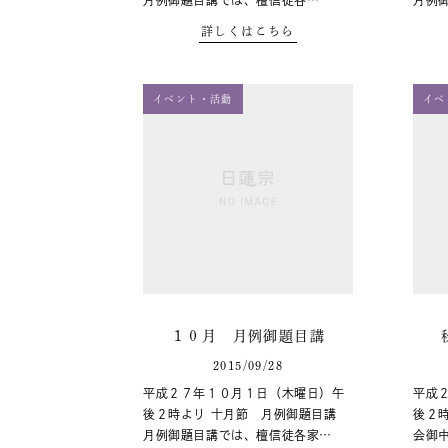
月例御題目講では、檀信徒各…
月例
詳しくはこちら
イベント・活動
イベ
１０月 月例御題目講
2015/09/28
平成２７年１０月１日（木曜日）午
平成
後２時より 十月節 月例御題目講
後２
月例御題目講では、檀信徒各家…
会御