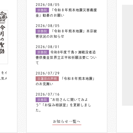
2026/08/05
「令和８年熊本地震災害義援
宗務院
金」勧募のお願い
2026/08/05
「令和８年熊本地震」本宗被
宗務院
害状況のお知らせ
2026/08/01
令和8年度千鳥ヶ淵戦没者追
宗務院
善供養並世界立正平和祈願法要につい
て
〟をイ
2026/07/29
人気メ
「令和８年熊本地震」
日蓮宗の声明
のお見舞い
2026/07/16
”お坊さんに聞いてみよ
宗務院
う”「お悩み相談室」を更新しまし
た。
お知らせ一覧へ