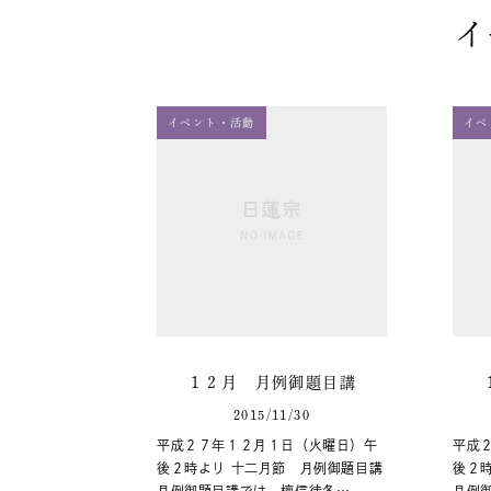
イ
イベント・活動
イベ
１２月 月例御題目講
2015/11/30
平成２７年１２月１日（火曜日）午
平成
後２時より 十二月節 月例御題目講
後２