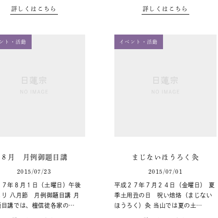
詳しくはこちら
詳しくはこちら
ント・活動
イベント・活動
８月 月例御題目講
まじないほうろく灸
2015/07/23
2015/07/01
２７年８月１日（土曜日）午後
平成２７年７月２４日（金曜日） 夏
り 八月節 月例御題目講 月
季土用丑の日 呪い焙烙（まじない
題目講では、檀信徒各家の…
ほうろく）灸 当山では夏の土…