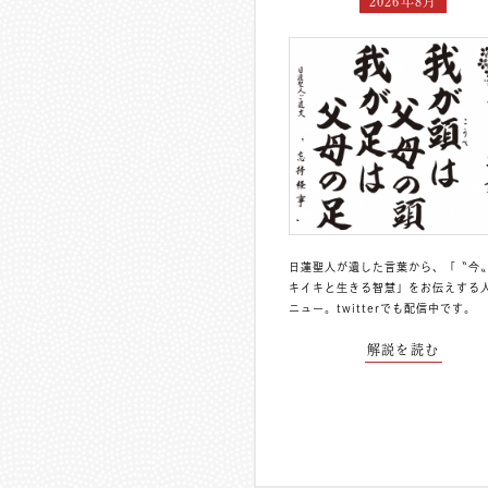
2026年8月
日蓮聖人が遺した言葉から、「〝今
キイキと生きる智慧」をお伝えする
ニュー。
twitterでも配信中
です。
解説を読む