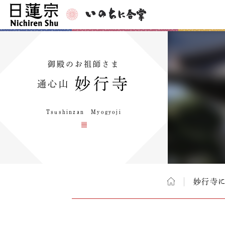
御殿のお祖師さま
妙行寺
通心山
Tsushinzan Myogyoji
妙行寺