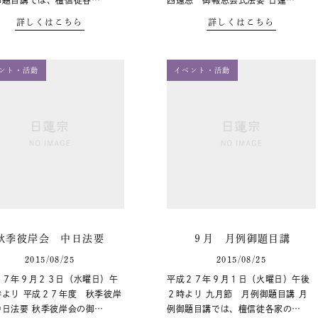
御題目講では、檀信徒各…
四遠忌 御報恩会式法要 日蓮…
詳しくはこちら
詳しくはこちら
ント・活動
イベント・活動
秋季彼岸会 中日法要
９月 月例御題目講
2015/08/25
2015/08/25
２７年９月２３日（水曜日）午
平成２７年９月１日（火曜日）午後
時より 平成２７年度 秋季彼岸
２時より 九月節 月例御題目講 月
中日法要 秋季彼岸会の御…
例御題目講では、檀信徒各家の…