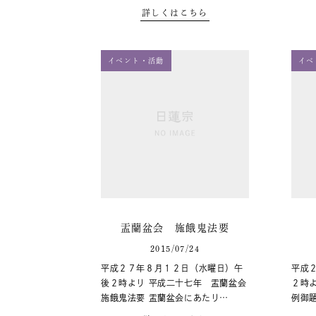
詳しくはこちら
イベント・活動
イベ
盂蘭盆会 施餓鬼法要
2015/07/24
平成２７年８月１２日（水曜日）午
平成
後２時より 平成二十七年 盂蘭盆会
２時よ
施餓鬼法要 盂蘭盆会にあたり…
例御