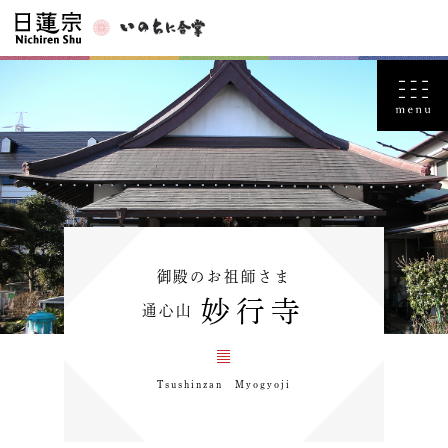
御殿のお祖師さま
妙行寺
通心山
Tsushinzan Myogyoji