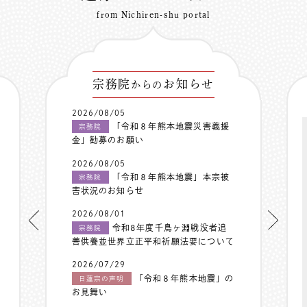
from Nichiren-shu portal
宗務院
お知らせ
からの
2026/08/05
「令和８年熊本地震災害義援
宗務院
金」勧募のお願い
2026/08/05
「令和８年熊本地震」本宗被
宗務院
害状況のお知らせ
2026/08/01
令和8年度千鳥ヶ淵戦没者追
宗務院
善供養並世界立正平和祈願法要について
2026/07/29
「令和８年熊本地震」の
日蓮宗の声明
お見舞い