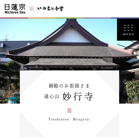
御殿のお祖師さま
妙行寺
通心山
Tsushinzan Myogyoji