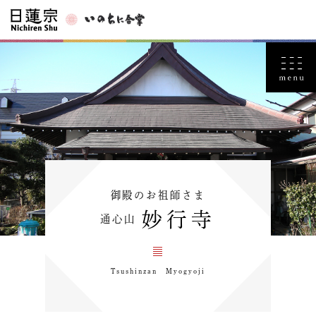
御殿のお祖師さま
妙行寺
通心山
Tsushinzan Myogyoji