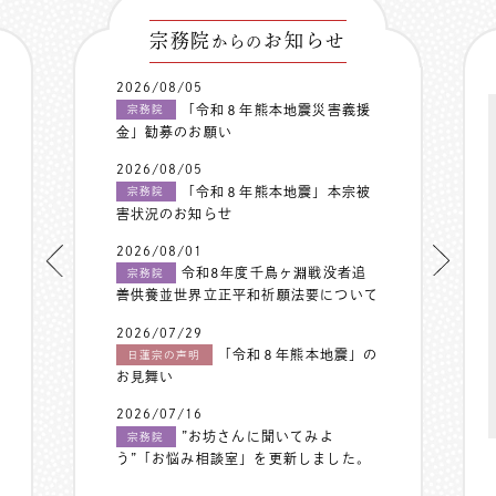
宗務院
お知らせ
からの
2026/08/05
「令和８年熊本地震災害義援
宗務院
金」勧募のお願い
2026/08/05
「令和８年熊本地震」本宗被
宗務院
害状況のお知らせ
2026/08/01
令和8年度千鳥ヶ淵戦没者追
宗務院
善供養並世界立正平和祈願法要について
2026/07/29
「令和８年熊本地震」の
日蓮宗の声明
お見舞い
2026/07/16
”お坊さんに聞いてみよ
宗務院
う”「お悩み相談室」を更新しました。