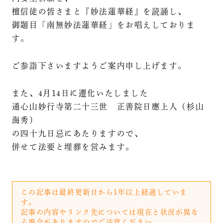
檀信徒の皆さまと『妙法蓮華経』を読誦し、
御題目「南無妙法蓮華経」をお唱えしておりま
す。
ご参詣下さいますようご案内申し上げます。
また、4月14日に遷化いたしました
通心山妙行寺第二十三世 正善院日應上人（杉山
海秀）
の四十九日忌にあたりますので、
併せて法要と埋葬を営みます。
この記事は最終更新日から1年以上経過していま
す。
記事の内容やリンク先については現在と状況が異な
る場合がありますのでご注意ください。