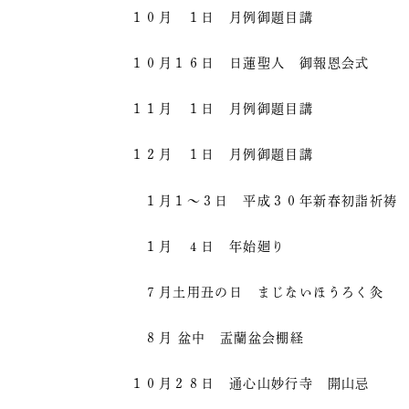
１０月 １日 月例御題目講
１０月１６日 日蓮聖人 御報恩会式
１１月 １日 月例御題目講
１２月 １日 月例御題目講
１月１～３日 平成３０年新春初詣祈祷
１月 ４日 年始廻り
７月土用丑の日 まじないほうろく灸
８月 盆中 盂蘭盆会棚経
１０月２８日 通心山妙行寺 開山忌