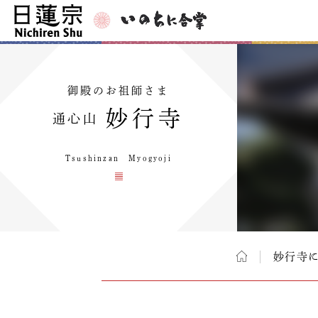
御殿のお祖師さま
妙行寺
通心山
Tsushinzan Myogyoji
妙行寺