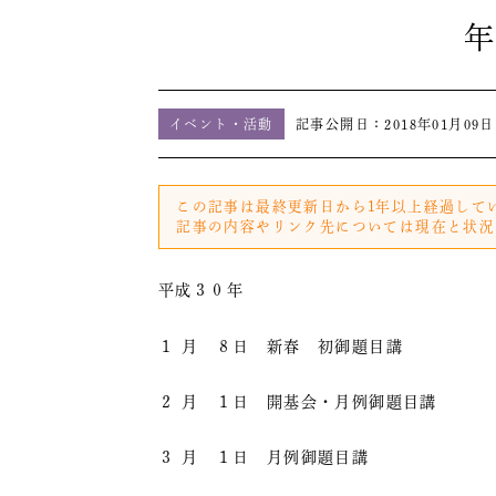
年
イベント・活動
記事公開日：
2018年01月09日
この記事は最終更新日から1年以上経過して
記事の内容やリンク先については現在と状況
平成３０年
１ 月 ８日 新春 初御題目講
２ 月 １日 開基会・月例御題目講
３ 月 １日 月例御題目講