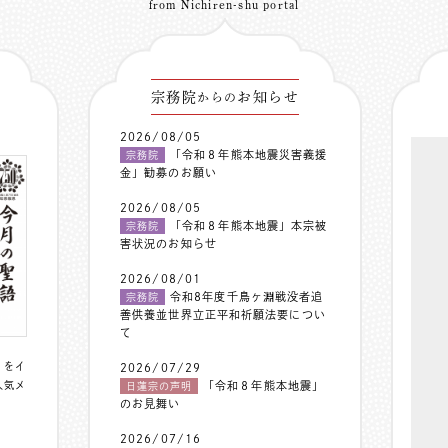
from Nichiren-shu portal
宗務院
お知らせ
からの
2026/08/05
「令和８年熊本地震災害義援
宗務院
金」勧募のお願い
2026/08/05
「令和８年熊本地震」本宗被
宗務院
害状況のお知らせ
2026/08/01
令和8年度千鳥ヶ淵戦没者追
宗務院
善供養並世界立正平和祈願法要につい
て
〟をイ
2026/07/29
人気メ
「令和８年熊本地震」
日蓮宗の声明
のお見舞い
2026/07/16