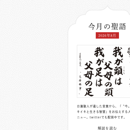
今月の聖語
2026年8月
日蓮聖人が遺した言葉から、「〝今
キイキと生きる智慧」をお伝えする
ニュー。
twitterでも配信中
です。
解説を読む