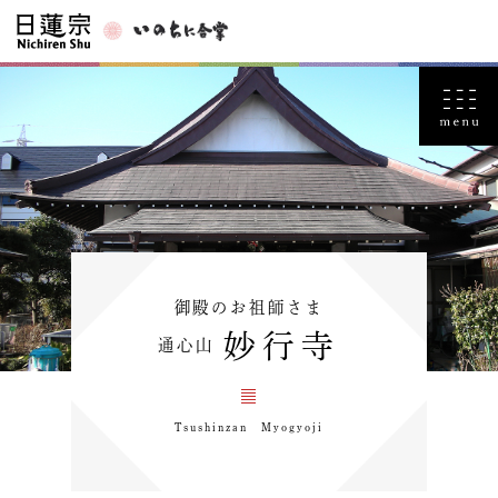
御殿のお祖師さま
妙行寺
通心山
Tsushinzan Myogyoji