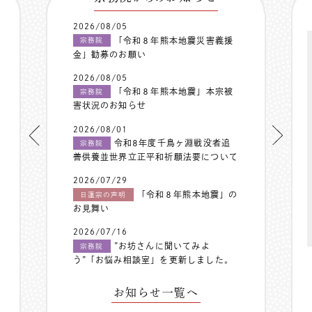
2026/08/05
「令和８年熊本地震災害義援
宗務院
金」勧募のお願い
2026/08/05
「令和８年熊本地震」本宗被
宗務院
害状況のお知らせ
2026/08/01
令和8年度千鳥ヶ淵戦没者追
宗務院
善供養並世界立正平和祈願法要について
2026/07/29
「令和８年熊本地震」の
日蓮宗の声明
お見舞い
2026/07/16
”お坊さんに聞いてみよ
宗務院
う”「お悩み相談室」を更新しました。
お知らせ一覧へ