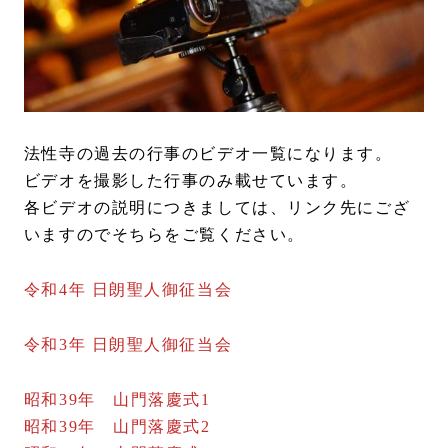
法性寺の過去の行事のビデオ一覧になります。
ビデオを撮影した行事のみ載せています。
各ビデオの説明につきましては、リンク先にござ
いますのでそちらをご覧ください。
令和4年 日朗聖人御征当会
令和3年 日朗聖人
御征当会
昭和39年 山門落慶式1
昭和39年 山門落慶式2