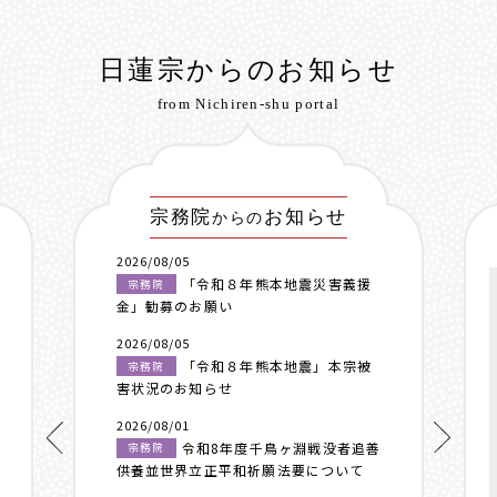
日蓮宗からのお知らせ
from Nichiren-shu portal
宗務院
お知らせ
からの
2026/08/05
「令和８年熊本地震災害義援
宗務院
金」勧募のお願い
2026/08/05
「令和８年熊本地震」本宗被
宗務院
害状況のお知らせ
2026/08/01
令和8年度千鳥ヶ淵戦没者追善
宗務院
供養並世界立正平和祈願法要について