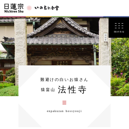
難避けの白いお猿さん
法性寺
猿畠山
enpakuzan hossyouji