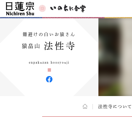
難避けの白いお猿さん
法性寺
猿畠山
enpakuzan hossyouji
法性寺につい