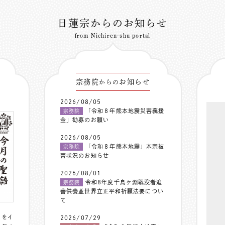
日蓮宗からのお知らせ
from Nichiren-shu portal
宗務院
お知らせ
からの
2026/08/05
「令和８年熊本地震災害義援
宗務院
金」勧募のお願い
2026/08/05
「令和８年熊本地震」本宗被
宗務院
害状況のお知らせ
2026/08/01
令和8年度千鳥ヶ淵戦没者追
宗務院
善供養並世界立正平和祈願法要につい
て
〟をイ
2026/07/29