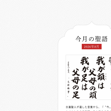
今月の聖語
2026年8月
日蓮聖人が遺した言葉から、「〝今