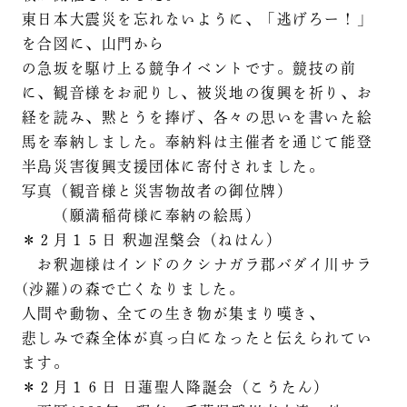
東日本大震災を忘れないように、「逃げろー！」
を合図に、山門から
の急坂を駆け上る競争イベントです。競技の前
に、観音様をお祀りし、被災地の復興を祈り、お
経を読み、黙とうを捧げ、各々の思いを書いた絵
馬を奉納しました。奉納料は主催者を通じて能登
半島災害復興支援団体に寄付されました。
写真（観音様と災害物故者の御位牌）
（願満稲荷様に奉納の絵馬）
＊２月１５日 釈迦涅槃会（ねはん）
お釈迦様はインドのクシナガラ郡バダイ川サラ
(沙羅)の森で亡くなりました。
人間や動物、全ての生き物が集まり嘆き、
悲しみで森全体が真っ白になったと伝えられてい
ます。
＊２月１６日 日蓮聖人降誕会（こうたん）