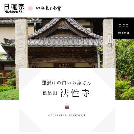
難避けの白いお猿さん
法性寺
猿畠山
enpakuzan hossyouji