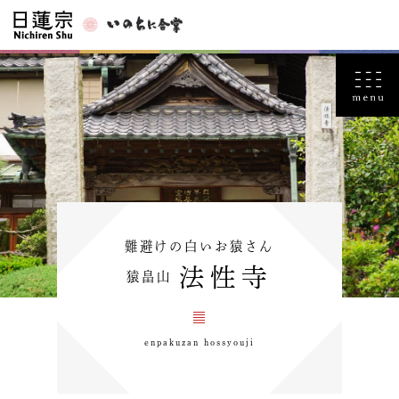
難避けの白いお猿さん
法性寺
猿畠山
enpakuzan hossyouji