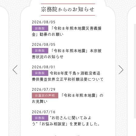
宗務院
お知らせ
からの
2026/08/05
「令和８年熊本地震災害義援
宗務院
金」勧募のお願い
2026/08/05
「令和８年熊本地震」本宗被
宗務院
害状況のお知らせ
2026/08/01
令和8年度千鳥ヶ淵戦没者追
宗務院
善供養並世界立正平和祈願法要について
2026/07/29
「令和８年熊本地震」の
日蓮宗の声明
お見舞い
2026/07/16
”お坊さんに聞いてみよ
宗務院
う”「お悩み相談室」を更新しました。