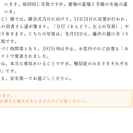
います。毎回同じ写真ですが、着物の夏服と冬服の生地の違
いを。
じ）様では、御会式当日に向けて、11日12日に法要が行われ、
んの信者さん達が集まり、「万灯（まんどう、左上の写真）」や
り歩きます。こちらの写真は、先月12日に、藤沢の龍口寺（り
写真です。
近づく時間帯となり、万灯行列は中止、お堂内でのご法要も「お
サイトで発表されました。
のは、本当に勇気がいることですが、檀信徒のみなさまそれぞれ
仰」です。
まも、安全第一でお過ごしください。
います。
が異なる場合がありますのでご注意ください。