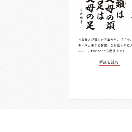
日蓮聖人が遺した言葉から、「〝今
キイキと生きる智慧」をお伝えする
ニュー。
twitterでも配信中
です。
解説を読む