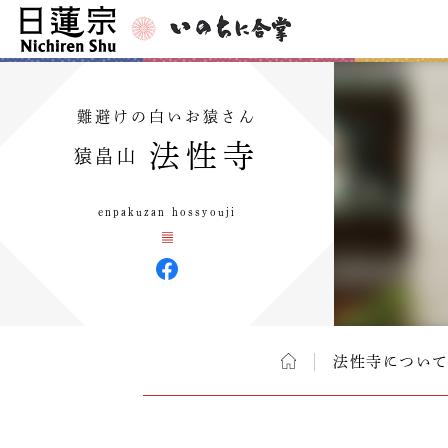
難避けの白いお猿さん
法性寺
猿畠山
enpakuzan hossyouji
法性寺につい