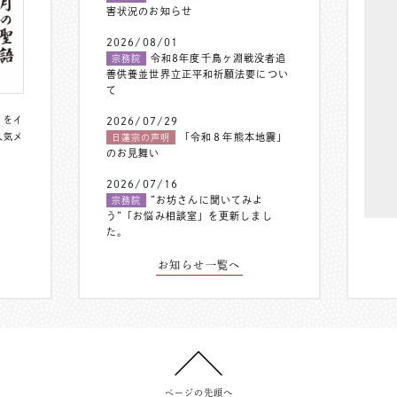
害状況のお知らせ
2026/08/01
令和8年度千鳥ヶ淵戦没者追
宗務院
善供養並世界立正平和祈願法要につい
て
〟をイ
2026/07/29
人気メ
「令和８年熊本地震」
日蓮宗の声明
のお見舞い
2026/07/16
”お坊さんに聞いてみよ
宗務院
う”「お悩み相談室」を更新しまし
た。
お知らせ一覧へ
ページの先頭へ