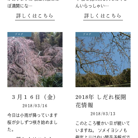
ぼ満開にな…
んいらっしゃい…
詳しくはこちら
詳しくはこちら
ブログ
ブログ
３月１６日（金）
2018年 しだれ桜開
花情報
2018/03/16
2018/03/13
今日は小雨が降っています
桜が少しずつ咲き始めまし
このところ暖かい日が続いて
た。
いますね。 ソメイヨシノも
例年よりはやい開花予報がで