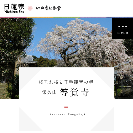
枝垂れ桜と千手観音の寺
等覚寺
栄久山
Eikyuuzan Tougakuji