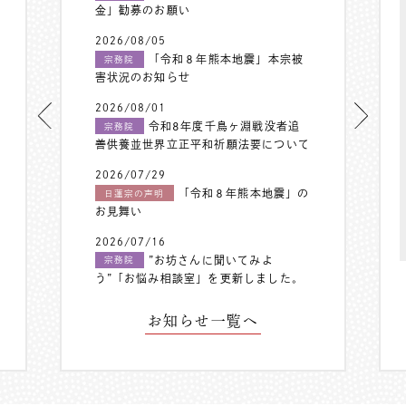
金」勧募のお願い
2026/08/05
「令和８年熊本地震」本宗被
宗務院
害状況のお知らせ
2026/08/01
令和8年度千鳥ヶ淵戦没者追
宗務院
善供養並世界立正平和祈願法要について
2026/07/29
「令和８年熊本地震」の
日蓮宗の声明
お見舞い
2026/07/16
”お坊さんに聞いてみよ
宗務院
う”「お悩み相談室」を更新しました。
お知らせ一覧へ