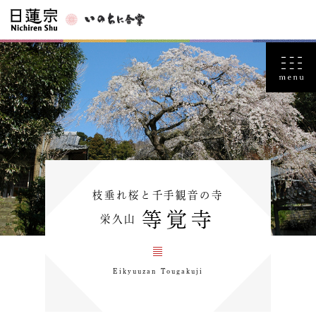
枝垂れ桜と千手観音の寺
等覚寺
栄久山
Eikyuuzan Tougakuji