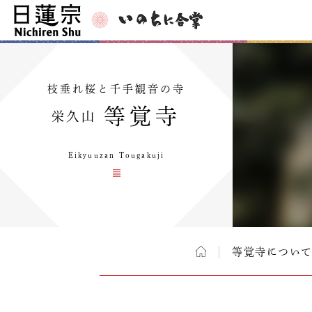
枝垂れ桜と千手観音の寺
等覚寺
栄久山
Eikyuuzan Tougakuji
等覚寺につい