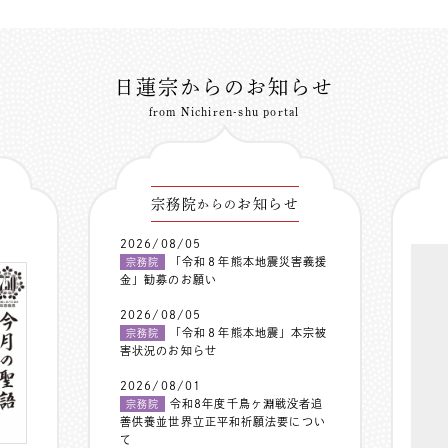
日蓮宗からのお知らせ
from Nichiren-shu portal
宗務院
お知らせ
からの
2026/08/05
「令和８年熊本地震災害義援
宗務院
金」勧募のお願い
2026/08/05
「令和８年熊本地震」本宗被
宗務院
害状況のお知らせ
2026/08/01
令和8年度千鳥ヶ淵戦没者追
宗務院
善供養並世界立正平和祈願法要につい
て