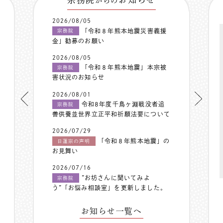
からの
2026/08/05
「令和８年熊本地震災害義援
宗務院
金」勧募のお願い
2026/08/05
「令和８年熊本地震」本宗被
宗務院
害状況のお知らせ
2026/08/01
令和8年度千鳥ヶ淵戦没者追
宗務院
善供養並世界立正平和祈願法要について
2026/07/29
「令和８年熊本地震」の
日蓮宗の声明
お見舞い
2026/07/16
”お坊さんに聞いてみよ
宗務院
う”「お悩み相談室」を更新しました。
お知らせ一覧へ