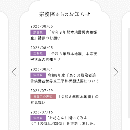
宗務院
お知らせ
からの
2026/08/05
「令和８年熊本地震災害義援
宗務院
金」勧募のお願い
2026/08/05
「令和８年熊本地震」本宗被
宗務院
害状況のお知らせ
2026/08/01
令和8年度千鳥ヶ淵戦没者追
宗務院
善供養並世界立正平和祈願法要について
2026/07/29
「令和８年熊本地震」の
日蓮宗の声明
お見舞い
2026/07/16
”お坊さんに聞いてみよ
宗務院
う”「お悩み相談室」を更新しました。