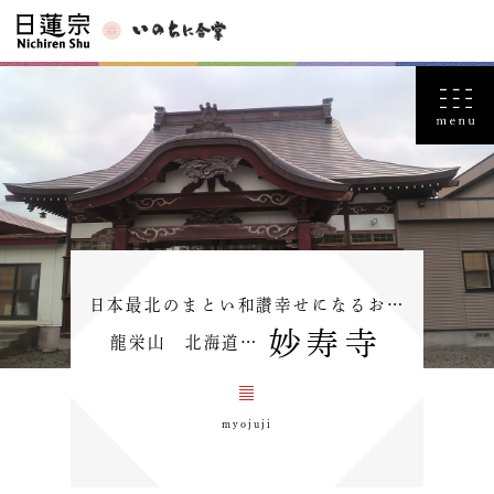
日本最北のまとい和讃幸せになるお…
妙寿寺
龍栄山 北海道…
myojuji