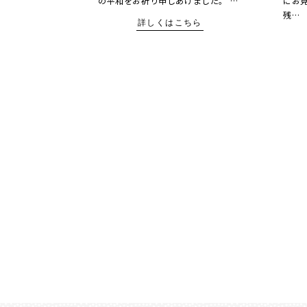
の平和をお祈り申しあげました。 …
にお
残…
詳しくはこちら