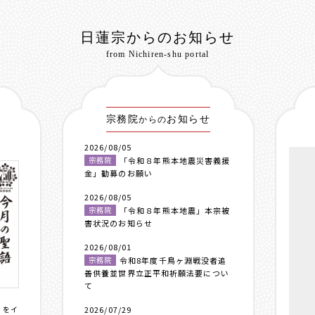
日蓮宗からのお知らせ
from Nichiren-shu portal
宗務院
お知らせ
からの
2026/08/05
宗務院
「令和８年熊本地震災害義援
金」勧募のお願い
2026/08/05
宗務院
「令和８年熊本地震」本宗被
害状況のお知らせ
2026/08/01
宗務院
令和8年度千鳥ヶ淵戦没者追
善供養並世界立正平和祈願法要につい
て
〟をイ
2026/07/29