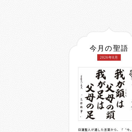
今月の聖語
2026年8月
日蓮聖人が遺した言葉から、「〝今