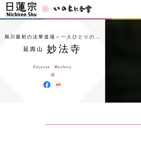
旭川最初の法華道場～一人ひとりの…
妙法寺
延壽山
Enjuzan Myohoji