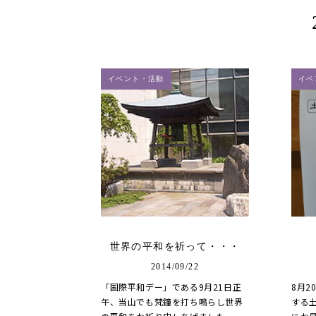
イベント・活動
イベ
世界の平和を祈って・・・
2014/09/22
「国際平和デー」である9月21日正
8月
午、当山でも梵鐘を打ち鳴らし世界
する