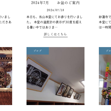
2024年7月 お盆のご案内
2024/07/18
行いまし
本日も、当山本堂にてお参りを行いまし
妙蓮寺で
ただきあ
た。 本堂の温度計の表示が30度を超え
本堂にて
る暑い中ではありま…
は一時
詳しくはこちら
ブログ
ブ