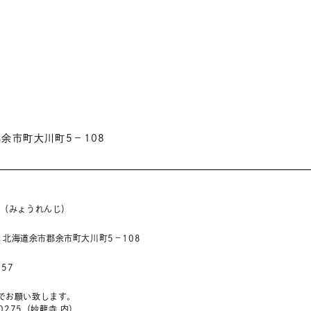
郡余市町大川町5－108
寺（みょうれんじ）
04 北海道余市郡余市町大川町5－108
257
でお願い致します。
-0275（妙龍寺 内）