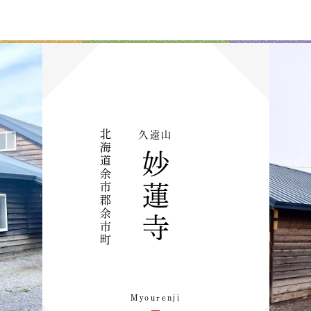
北
久遠山
海
妙
道
余
市
蓮
郡
余
寺
市
町
Myourenji