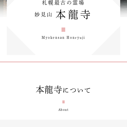
札幌最古の霊場
本龍寺
妙見山
Myokensan Honryuji
本龍寺
について