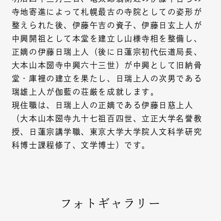
寺地寄進によって札幌最古の寺院としての姿形が
整えられた後、伊藤午吉の資子、伊藤日玄上人が
中興開祖として本堂を建立し山様寺相を整備し、
正嫡の伊藤日瑞上人（後に日蓮宗初代伝道局長、
大本山本圀寺中興六十三世）が中興として旧納骨
堂・庫裡の建立を果たし、日瑞上人の次男である
瑞雄上人が伽藍の荘厳を成就します。
現住職は、日瑞上人の正嫡である伊藤日慈上人
（大本山本圀寺九十七祖百四世、立正大学名誉教
授、日蓮宗講学職、東京大学大学院人文科学研究
科博士課程修了、文学博士）です。
フォトギャラリー