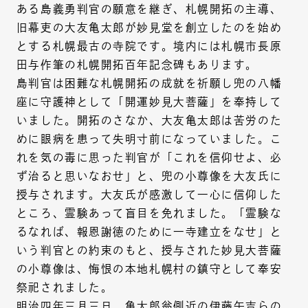
ある島義勇判官の願意を継ぎ、札幌開拓の主導、
旧幕吏の大友亀太郎が妙見堂を創立したのを始め
とする札幌最古の寺院です。境内には札幌市長原
田与作筆の札幌開拓百年記念碑もあります。
島判官は困難な札幌開拓の成就を祈願し兜の八幡
座に守護神として「開運妙見大菩薩」を奉持して
いました。開拓のさなか、大友亀太郎は苦労のた
めに眼病を患って失明寸前になっていました。こ
れを気の毒に思った判官が「これを信仰せよ、必
ず治ると思いなおせ」と、兜の小尊像を大友氏に
授与されます。大友氏が感激して一心に信仰した
ところ、霊験あって盲目を免れました。「霊験な
るなれば、報恩謝徳のために一寺建立をなせ」と
いう判官との約束のもと、授与された妙見大菩薩
の小尊像は、悔恨の本地札幌村の鎮守として奉安
祭祀されました。
明治四年三月三日、亀太郎翁側近の伊藤午吉らの