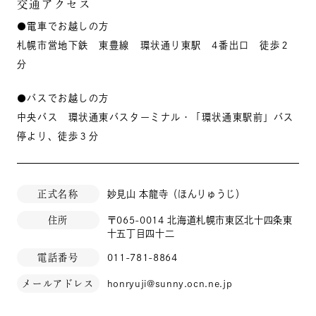
交通アクセス
●電車でお越しの方
札幌市営地下鉄 東豊線 環状通り東駅 4番出口 徒歩２
分
●バスでお越しの方
中央バス 環状通東バスターミナル・「環状通東駅前」バス
停より、徒歩３分
正式名称
妙見山 本龍寺（ほんりゅうじ）
住所
〒065-0014 北海道札幌市東区北十四条東
十五丁目四十二
電話番号
011-781-8864
メールアドレス
honryuji@sunny.ocn.ne.jp