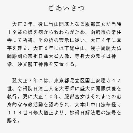
ごあいさつ
大正３年、後に当山開基となる服部富女が当時
１９歳の娘を病から救わんがため、函館市の常住
寺にて祈祷、その折の霊示に従い、大正４年に堂
宇を建立、大正６年には下総中山、浅子周慶大仏
師彫刻の宗祖日蓮大聖人像、等身大の鬼子母神
像、妙光龍王神像を安置する。
翌大正７年には、東京都足立区国土安穏寺４７
世、令得院日清上人を大導師に盛大に開眼供養を
執行。更に大正１０年、服部富女はそれまでの献
身的な布教活動を認められ、大本山中山法華経寺
１１８世日修大僧正より、妙得日解法尼の法号を
賜る。