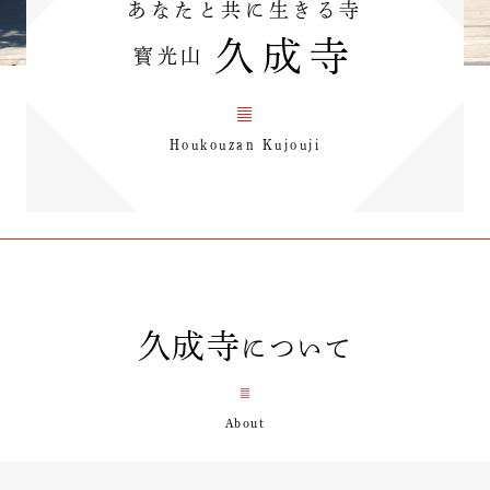
あなたと共に生きる寺
久成寺
寳光山
Houkouzan Kujouji
久成寺
について