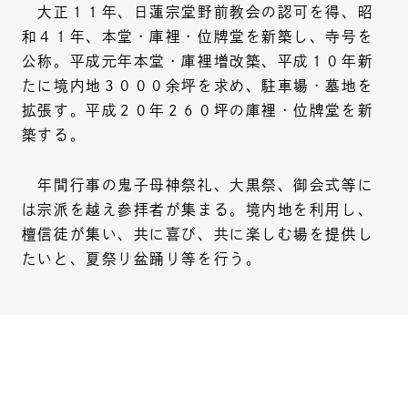
大正１１年、日蓮宗堂野前教会の認可を得、昭
和４１年、本堂・庫裡・位牌堂を新築し、寺号を
公称。平成元年本堂・庫裡増改築、平成１０年新
たに境内地３０００余坪を求め、駐車場・墓地を
拡張す。平成２０年２６０坪の庫裡・位牌堂を新
築する。
年間行事の鬼子母神祭礼、大黒祭、御会式等に
は宗派を越え参拝者が集まる。境内地を利用し、
檀信徒が集い、共に喜び、共に楽しむ場を提供し
たいと、夏祭り盆踊り等を行う。